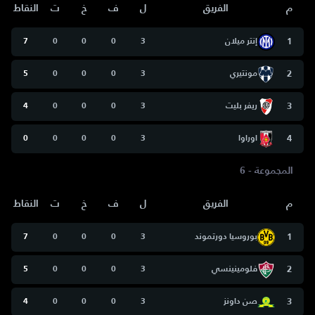
م
الفريق
ل
ف
خ
ت
النقاط
1
إنتر ميلان
3
0
0
0
7
2
مونتيري
3
0
0
0
5
3
ريفر بليت
3
0
0
0
4
4
اوراوا
3
0
0
0
0
المجموعة - 6
م
الفريق
ل
ف
خ
ت
النقاط
1
بوروسيا دورتموند
3
0
0
0
7
2
فلومينينسي
3
0
0
0
5
3
صن داونز
3
0
0
0
4