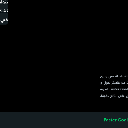
الحية لحظة بلحظة في جميع
ت عبر فاستر جول و
Faster Goal. كما يقدم تغطية شاملة لأخبار كرة القدم و فاستير جول و Faster Goal لتجربة
ل على نتائج دقيقة