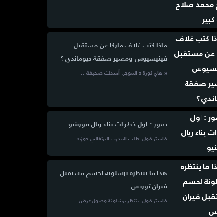
ماذا كتب غلاف ماركا عن مستقبل
فينيسيوس ومصير صفقة ديوماندي ؟
« هاي كورة » الموجز: أسدلت صحيفة ..
صور : اول خطوات بناء ريال مورينيو
فاستر قول: طلب المدرب البرتغالي جوزيه ..
هذا ما ينتظره برشلونة لحسم مستقبل
فيران توريس
فاستر قول: ينتظر برشلونة وصول عرض ..