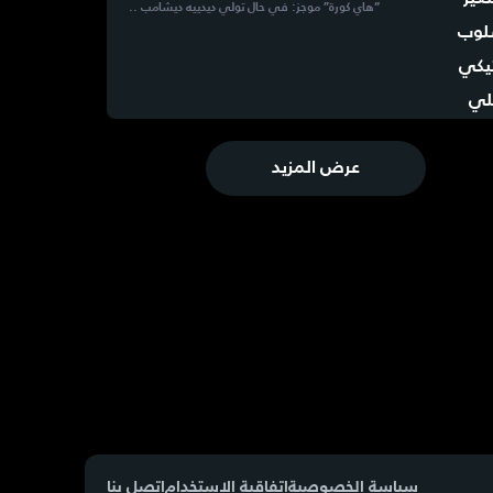
“هاي كورة” موجز: في حال تولي ديدييه ديشامب ..
عرض المزيد
سياسة الخصوصية
إتفاقية الاستخدام
إتصل بنا