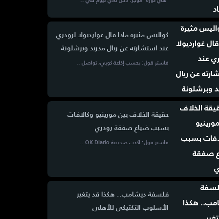
“هاي كورة” موجز: دخل نادي نيوم في ..
كواليس مثيرة ماذا قال غوارديولا لرودري
عند استشارته عن ريال مدريد وبرشلونة
فاستر قول: بحسب إذاعة كوبي، تواصل ..
حقيقة الخلاف بين مورينيو وكالافات
بسبب ضياع صفقة رودري
فاستر قول: اكدت صحيفة OK Diario ..
فلسفة ديشامب.. هكذا قد يتغير
الأسلوب التكتيكي للأهلي