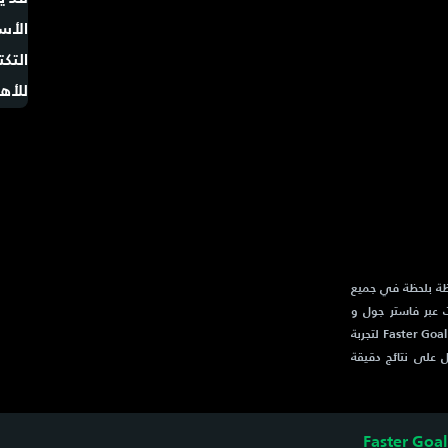
الحية لحظة بلحظة في جميع
ت عبر فاستر جول و
Faster Goal. كما يقدم تغطية شاملة لأخبار كرة القدم و فاستير جول و Faster Goal لتجربة
ل على نتائج دقيقة