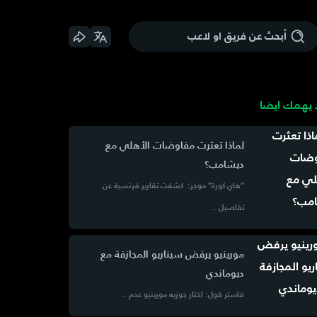
يهمك ايضا
لماذا تعثرت مفاوضات الأهلي مع
ديشامب؟
“هاي كورة” موجز: كشفت تقارير فرنسية عن
تفاصيل ..
مورينيو يرفض سيناريو المجازفة مع
ديوماندي
فاستر قول: اختار جوزيه مورينيو عدم ..