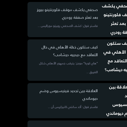
صحفي يكشف موقف فلورنتينو بيريز
بعد تعثر صفقة رودري
فاستر قول: كشف الصحفي روبرتو موراليس ..
كيف ستكون خطة الأهلي في حال
التعاقد مع ديدييه ديشامب؟
“هاي كورة” موجز: يترقب جمهور الأهلي شكل
الفريق ..
العلاقة بين تجديد فينيسيوس وضم
ديوماندي
فاستر قول: أكد سانتي كانيزاريس أن ..