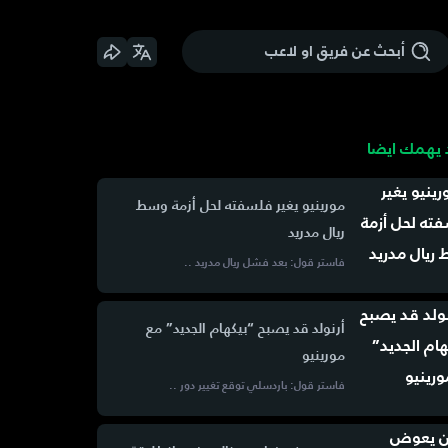
يهمك ايضا
مورينيو يغير فلسفته لحل أزمة وسط
ريال مدريد
فاستر قول: بعد فشل ريال مدريد ..
أرنولد قد يصبح “بيكهام الجديد” مع
مورينيو
فاستر قول: باردسلي توقع تغيير دور ..