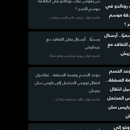
من يعوض غياب رونالدو في انطلاقة
موسم النصر ؟
فاستر قول: يترقب نادي النصر موقف ..
رسميًا.. أرسنال يعلن التعاقد مع
غيماريش
فاستر قول: برونو غيماريش يوقع عقدًا ..
موعد الحسم وقيمة الصفقة.. تفاصيل
انتقال توريس المحتمل إلى باريس سان
جيرمان
فاستر قول: قالت صحيفة ماركا أن ..