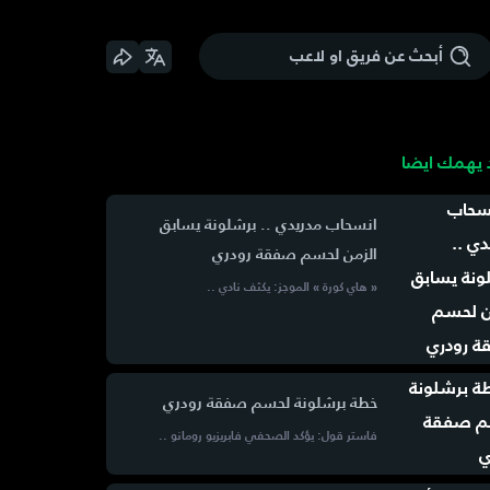
يهمك ايضا
انسحاب مدريدي .. برشلونة يسابق
الزمن لحسم صفقة رودري
« هاي كورة » الموجز: يكثف نادي ..
خطة برشلونة لحسم صفقة رودري
فاستر قول: يؤكد الصحفي فابريزيو رومانو ..