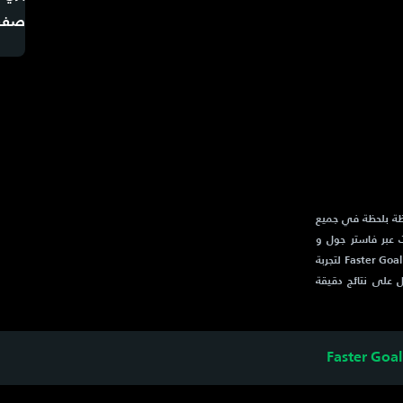
الحية لحظة بلحظة في جميع
ت عبر فاستر جول و
Faster Goal. كما يقدم تغطية شاملة لأخبار كرة القدم و فاستير جول و Faster Goal لتجربة
ل على نتائج دقيقة