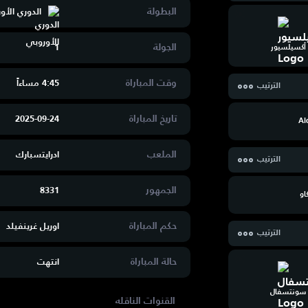
البطولة
الدوري الأو
الجولة
1
أكسيلسيور
وقت المباراة
4:45 مساءاََ
الترتيب
تاريخ المباراة
2025-09-24
Al
الملعب
ادرايتسبارك
الترتيب
الجمهور
8331
او
حكم المباراة
اوريل غرينفيلد
الترتيب
حالة المباراة
انتهت
سونتسفال