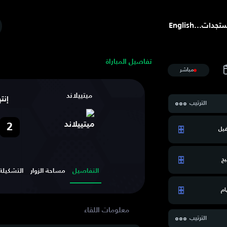
تجدات
...
English
تفاصيل المباراة
مباشر
ميتييلاند
إنت
الترتيب
2
فيل
ج
التفاصيل
مساحة الزوار
التشكيلة
ام
الترتيب