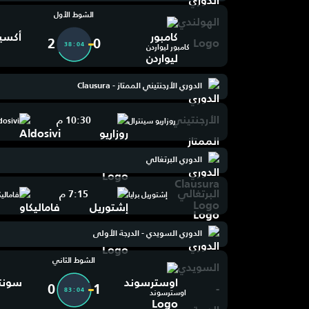
الشوط الأول
2
0
38:04
كامبور ليواردن
الدوري الأرجنتيني الممتاز - Clausura
10:30 م
روزاريو سينترال
dosivi
الدوري البرتغالي
7:15 م
إشتوريل برايا
فاماليك
الدوري السويدي - الدرجة الأولى
الشوط الثاني
0
1
83:04
اوسترسوند