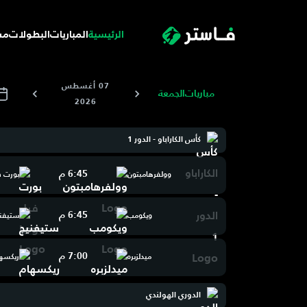
الرئيسية
المباريات
البطولات
مس
07 أغسطس
مباريات
الجمعة
2026
كأس الكاراباو - الدور 1
6:45 م
وولفرهامبتون
بورت 
6:45 م
ويكومب
ستيفني
7:00 م
ميدلزبره
ريكسه
الدوري الهولندي