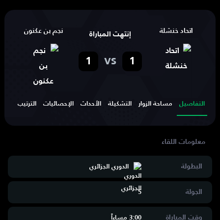
اتحاد خنشلة
نجم بن عكنون
إنتهت المباراة
vs
1
1
التفاصيل
مساحة الزوار
التشكيلة
الأحداث
الإحصائيات
الترتيب
الهد
البطولة
الدوري الجزائري
الجولة
5
وقت المباراة
3:00 مساءاََ