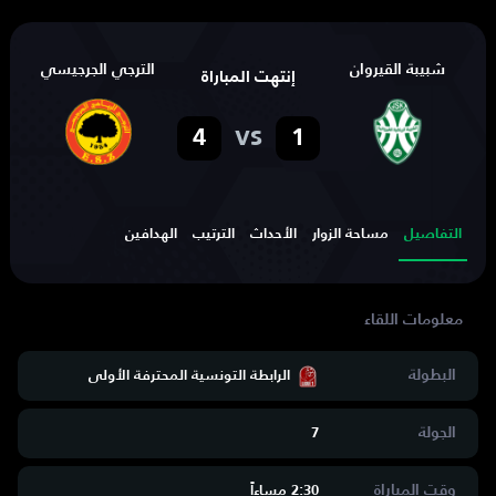
شبيبة القيروان
الترجي الجرجيسي
إنتهت المباراة
vs
4
1
التفاصيل
مساحة الزوار
الأحداث
الترتيب
الهدافين
البطولة
الرابطة التونسية المحترفة الأولى
الجولة
7
وقت المباراة
2:30 مساءاََ