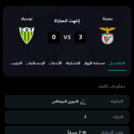
بنفيكا
تونديلا
إنتهت المباراة
vs
0
3
التفاصيل
مساحة الزوار
التشكيلة
الأحداث
الإحصائيات
الترتيب
الهد
البطولة
الدوري البرتغالي
الجولة
3
وقت المباراة
7:30 مساءاََ