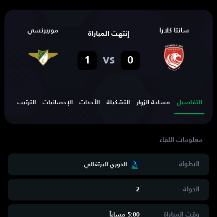
سانتا كلارا
موريرنسي
إنتهت المباراة
vs
1
0
التفاصيل
مساحة الزوار
التشكيلة
الأحداث
الإحصائيات
الترتيب
الهد
البطولة
الدوري البرتغالي
الجولة
2
وقت المباراة
5:00 مساءاََ