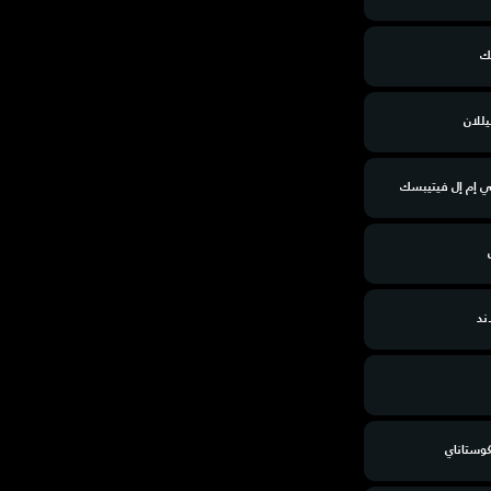
ك
للان
 إم إل فيتيبسك
ند
كوستاناي