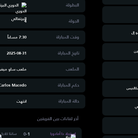
البطولة
الدوري البر
الجولة
4
 إل
وقت المباراة
7:30 مساءاََ
جن
تاريخ المباراة
2025-08-31
الملعب
ملعب ساو ميغ
حكم المباراة
Carlos Macedo
سكالديس
حالة المباراة
انتهت
ي
أخر لقاءات بين الفريقين
0
-
1
إستريلا دا أمادورا
سانتا كلارا