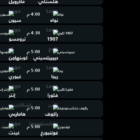
4:00 م
نواه
سيون
4:30 م
1907 كلوج
ترومسو
5:00 م
ديبريتسيني
كوبنها
5:00 م
ريجا
غيوري
5:00 م
فلورا تالين
إنتر إ
5:00 م
راكوف تشانستوخوفا
هامارب
5:00 م
غوتنبورغ
غينت