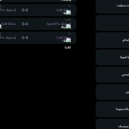
ك سبليت
0
-
0
سانتا كلارا
إستريلا دا أ
0
-
0
إستريلا دا أمادورا
سانتا كلارا
0
-
1
سانتا كلارا
إستريلا دا أ
اغدام
 فيينا
يتسي
ن
كا ستريدا
 مينسك