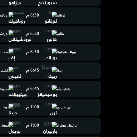
6:30 م
لوغانو
رونافي
6:30 م
فالور
نوردشي
6:30 م
بوراك بانيالوكا
إف سي
6:45 م
رييكا
إلفيس
6:45 م
بوهيميانز
ميتييلا
7:00 م
تري فيوري
دريتا
7:00 م
بارتيزان بيوغراد
توبول 