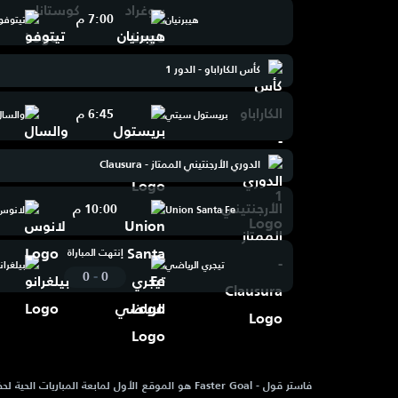
7:00 م
هيبرنيان
تيتوفو
كأس الكاراباو - الدور 1
6:45 م
بريستول سيتي
والسال
الدوري الأرجنتيني الممتاز - Clausura
10:00 م
Union Santa Fe
لانوس
إنتهت المباراة
تيجري الرياضي
بيلغران
-
0
0
فاستر قول - Faster Goal هو الموقع الأول لمابعة المباريات 