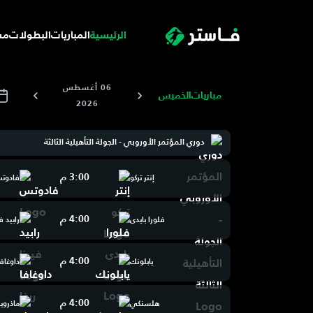
الرئيسية
المباريات
البطولات
مس
06 أغسطس
مباريات
الخميس
2026
دوري المؤتمر الأوروبي - الجولة التأهيلية الثالثة
3:00 م
إنتر تركو
فادوت
4:00 م
فلورا بايدى
رابيد ف
4:00 م
يابلونك
داوغافا
4:00 م
هلسنكي
ماذروي