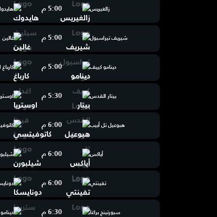
5:00 م
زالغيريس
هايدو
5:00 م
شيريف تيراسبول
غالين
5:00 م
دينامو كييف
كارباغ 
5:30 م
بيتار القدس
اوستريا
6:00 م
هبوعيل تل أبيب
كاتوف
6:00 م
أياكس
شيلبور
6:00 م
تفينتي
دونايس
6:30 م
سبورتينج براغا
دينامو