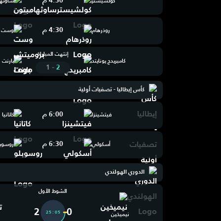
4:30 م
كولشيستر
ساوثها
4:30 م
روذرهام
وست ب
إنتهت المباراة
كامبريدج يونايتد
بارنت
-
1
2
كأس إيطاليا - تصفيات أولية
6:00 م
فيتشينزا
كاتانيا
6:30 م
أسكولي
روسوبلو
الدوري الهولندي
الشوط الأول
2
0
25:06
نيميخين