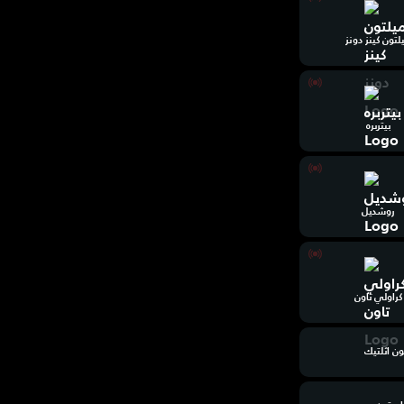
لتون كينز دونز
بيتربره
روشديل
كراولي تاون
ون اثلتيك