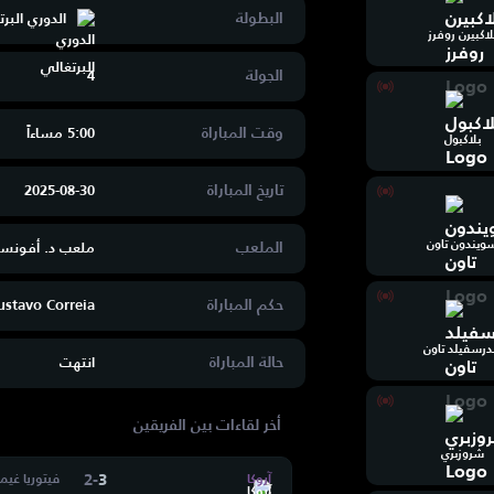
البطولة
الدوري البر
لاكبيرن روفرز
الجولة
4
وقت المباراة
5:00 مساءاََ
بلاكبول
تاريخ المباراة
2025-08-30
ويندون تاون
الملعب
ملعب د. أفونس
حكم المباراة
ustavo Correia
رسفيلد تاون
حالة المباراة
انتهت
أخر لقاءات بين الفريقين
شروزبري
2
-
3
آروكا
فيتوريا غيم