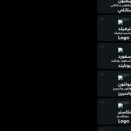
ينغتون ستانلي
شيسترفيلد
سفورد يونايتد
ولتون وانديررز
دونكاستر