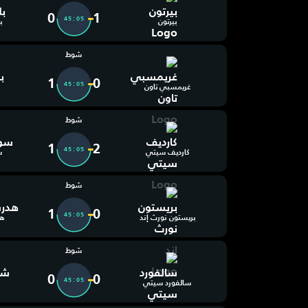
0
1
45:06
بيرتون
ب
شوط
1
0
45:06
غريمسبي تاون
شوط
1
2
45:06
كارديف سيتي
س
شوط
1
0
45:06
بريستون نورث إند
هد
شوط
0
0
45:06
سالفورد سيتي