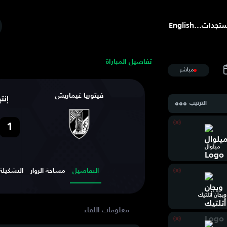
تجدات
...
English
تفاصيل المباراة
مباشر
فيتوريا غيماريش
إنت
الترتيب
1
ميلوال
التفاصيل
مساحة الزوار
التشكيلة
ويجان أتلتيك