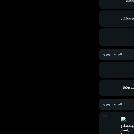
مبتون
روميتش
الترتيب
 بوتينزا
الترتيب
تيلستار