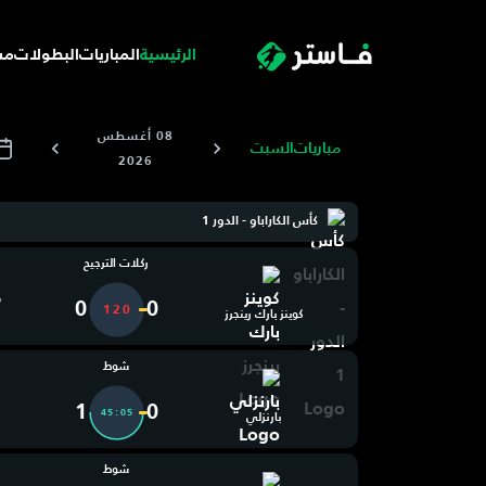
الرئيسية
المباريات
البطولات
مس
08 أغسطس
مباريات
السبت
2026
كأس الكاراباو - الدور 1
ركلات الترجيح
0
0
120
كوينز بارك رينجرز
شوط
1
0
45:06
بارنزلي
شوط