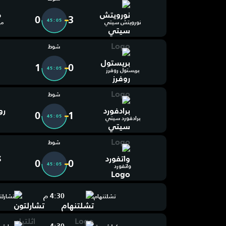
0
3
45:06
نورويتش سيتي
مي
شوط
1
0
45:06
بريستول روفرز
شوط
0
1
45:06
برادفورد سيتي
شوط
0
0
45:06
واتفورد
4:30 م
تشلتنهام
تشارلت