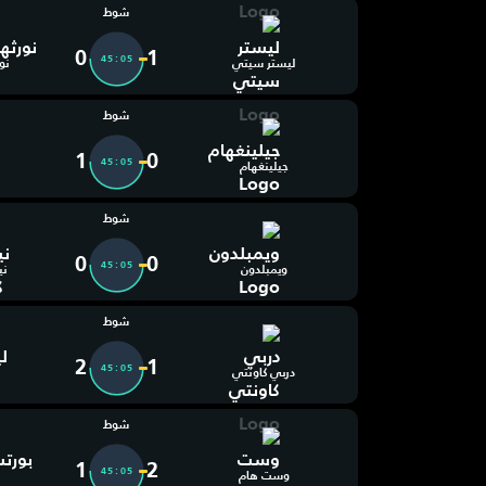
شوط
0
1
45:06
ليستر سيتي
نو
شوط
1
0
45:06
جيلينغهام
شوط
0
0
45:06
ويمبلدون
ني
شوط
2
1
45:06
دربي كاونتي
شوط
1
2
45:06
وست هام