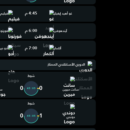
4:45 م
غو أهيد إيغيلز
فيليم ٢
6:00 م
آيندهوفن
فورتون
7:00 م
ألكمار
أدو دي
الدوري الأسكتلندي الممتاز
شوط
0
0
45:06
سانت ميرين
سا
شوط
0
1
45:06
دوندي