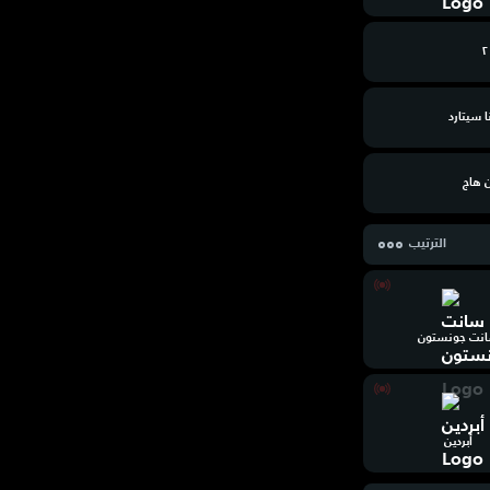
ا سيتارد
ن هاج
الترتيب
نت جونستون
أبردين