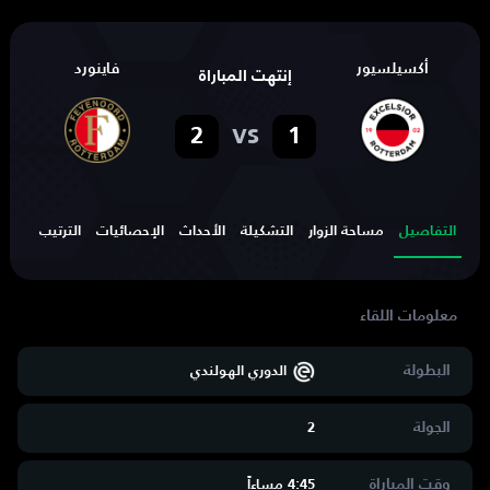
أكسيلسيور
فاينورد
إنتهت المباراة
vs
2
1
التفاصيل
مساحة الزوار
التشكيلة
الأحداث
الإحصائيات
الترتيب
الهد
البطولة
الدوري الهولندي
الجولة
2
وقت المباراة
4:45 مساءاََ