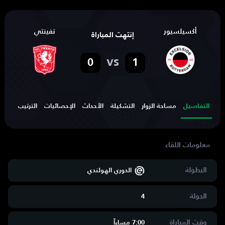
أكسيلسيور
تفينتي
إنتهت المباراة
vs
0
1
التفاصيل
مساحة الزوار
التشكيلة
الأحداث
الإحصائيات
الترتيب
الهد
البطولة
الدوري الهولندي
الجولة
4
وقت المباراة
7:00 مساءاََ