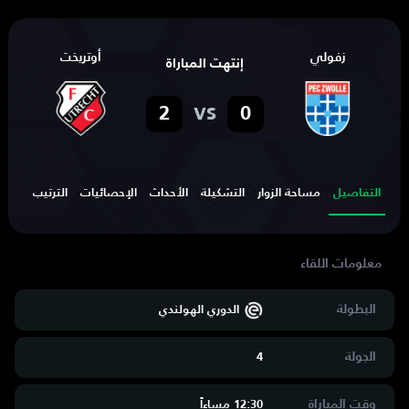
زفولي
أوتريخت
إنتهت المباراة
vs
2
0
التفاصيل
مساحة الزوار
التشكيلة
الأحداث
الإحصائيات
الترتيب
البطولة
الدوري الهولندي
الجولة
4
وقت المباراة
12:30 مساءاََ