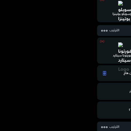
سوبلو بوتينزا
الترتيب
ورتونا سيتارد
ن هاج
ر
الترتيب