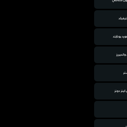
تون ستانلي
رفيلد
رد يونايتد
وانديررز
تر
كينز دونز