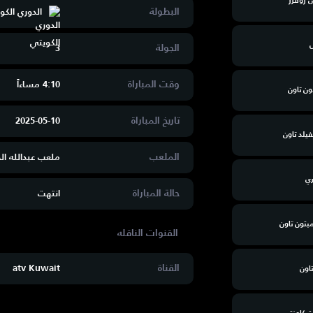
ن روفرز
البطولة
الدوري الكو
ل
الجولة
3
وقت المباراة
4:10 مساءاََ
ن تاون
تاريخ المباراة
2025-05-10
لد تاون
الملعب
ملعب عبدالله ال
ي
حالة المباراة
انتهت
مبتون تاون
القناة
atv Kuwait
تاون