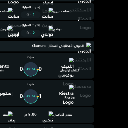
إنتهت المباراة
سانت ميرين
سانت 
-
0
1
إنتهت المباراة
دوندي
أبردين
-
0
2
الدوري الأرجنتيني الممتاز - Clausura
شوط
0
0
45:05
اتلتيكو توكومان
nin
شوط
0
1
45:05
Riestra
إ
8:00 م
تيجري الرياضي
ريفر