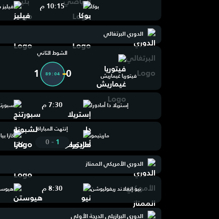
10:15 م
بوكا
فيليز 
الدوري البرتغالي
الشوط الثاني
1
0
89:05
فيتوريا غيماريش
7:30 م
إستريلا دا أمادورا
سبورتن
إنتهت المباراة
ماريتيمو
كازا بيا
-
0
1
الدوري الأمريكي الممتاز
8:30 م
نيو إنغلاند ريفوليوشن
هيوستن
الدوري البرازيلي الدرجة الأولى