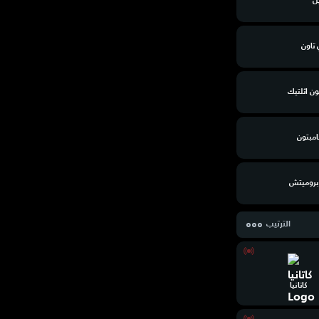
ل
 تاون
ون اثلتيك
مبتون
روميتش
الترتيب
كاتانيا