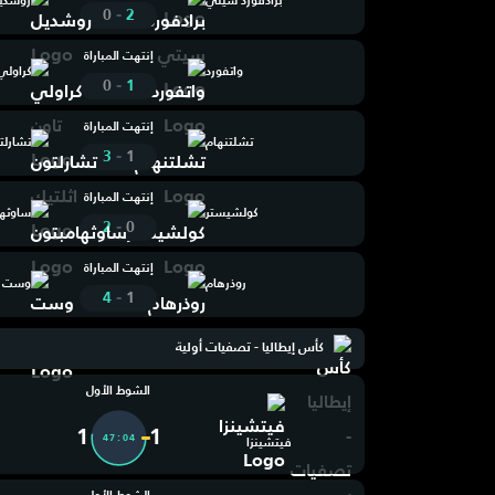
برادفورد سيتي
روشدي
-
0
2
إنتهت المباراة
واتفورد
كراولي
-
0
1
إنتهت المباراة
تشلتنهام
تشارلت
-
3
1
إنتهت المباراة
كولشيستر
ساوثها
-
2
0
إنتهت المباراة
روذرهام
وست ب
-
4
1
كأس إيطاليا - تصفيات أولية
الشوط الأول
1
1
47:05
فيتشينزا