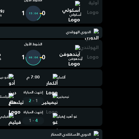
الشوط الأول
1
0
15:05
أسكولي
رو
الدوري الهولندي
الشوط الأول
1
0
46:05
آيندهوفن
ف
7:00 م
ألكمار
أدو دي
إنتهت المباراة
نيميخين
تيلستا
-
2
1
إنتهت المباراة
غو أهيد إيغيلز
فيليم ٢
-
1
4
الدوري الأسكتلندي الممتاز