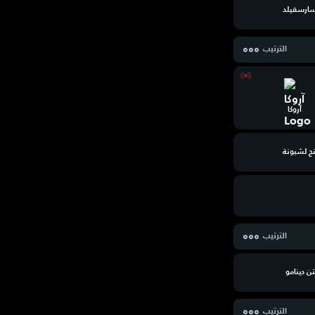
سارسفيلد
الترتيب
آروكا
ج لشبونة
الترتيب
 دينامو
الترتيب