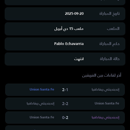
تاريخ المباراة
2025-09-20
الملعب
ملعب 15 دي أبريل
حكم المباراة
Pablo Echavarría
حالة المباراة
انتهت
أخر لقاءات بين الفريقين
2
-
1
إندبندينتي ريفادافيا
Union Santa Fe
2
-
2
Union Santa Fe
إندبندينتي ريفادافيا
0
-
2
إندبندينتي ريفادافيا
Union Santa Fe