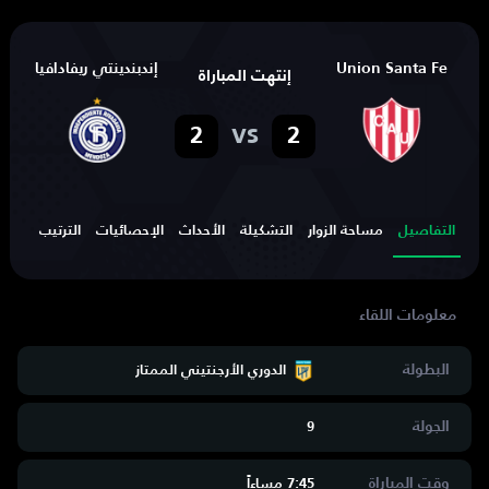
Union Santa Fe
إندبندينتي ريفادافيا
إنتهت المباراة
vs
2
2
التفاصيل
مساحة الزوار
التشكيلة
الأحداث
الإحصائيات
الترتيب
الهد
البطولة
الدوري الأرجنتيني الممتاز
الجولة
9
وقت المباراة
7:45 مساءاََ