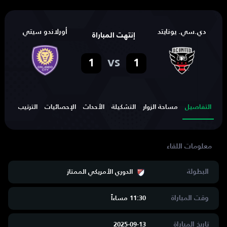
دي.سي. يونايتد
أورلاندو سيتي
إنتهت المباراة
vs
1
1
التفاصيل
مساحة الزوار
التشكيلة
الأحداث
الإحصائيات
الترتيب
الهد
البطولة
الدوري الأمريكي الممتاز
وقت المباراة
11:30 مساءاََ
تاريخ المباراة
2025-09-13