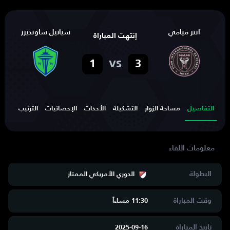
انتر ميامي
سياتيل ساونديرز
إنتهت المباراة
vs
1
3
التفاصيل
مساحة الزوار
التشكيلة
الأحداث
الإحصائيات
الترتيب
الهد
البطولة
الدوري الأمريكي الممتاز
وقت المباراة
11:30 مساءاََ
تاريخ المباراة
2025-09-16