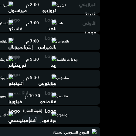
2:00 م
كروزيرو
ميراس
7:00 م
باهيا
فاسكو 
7:00 م
بالميراس
إنترناس
9:30 م
ريد بل براغانتينو
كورينثيا
9:30 م
سانتوس
أتليتيك
10:30 م
فلامنجو
فيتوريا
إنتهت المباراة
بوتافوغو
فلومي
-
1
1
الدوري السويدي الممتاز