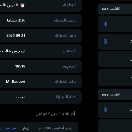
البطولة
الدوري الأم
الترتيب
وقت المباراة
2:30 صباحا
تاريخ المباراة
2025-09-21
ت
الملعب
ديجنيتي هالث 
الجمهور
18518
حكم المباراة
M. Badawi
الترتيب
حالة المباراة
انتهت
ك
أخر لقاءات بين الفريقين
ك
3
-
2
لوس أنجلوس غالاكسي
سينسيناتي