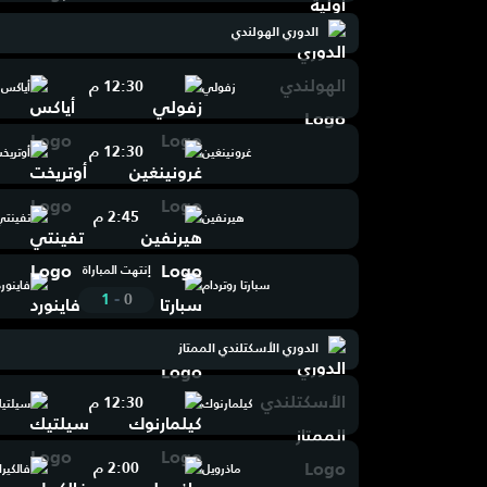
الدوري الهولندي
12:30 م
زفولي
أياكس
12:30 م
غرونينغين
أوتريخ
2:45 م
هيرنفين
تفينتي
إنتهت المباراة
سبارتا روتردام
فاينورد
-
1
0
الدوري الأسكتلندي الممتاز
12:30 م
كيلمارنوك
سيلتي
2:00 م
ماذرويل
فالكير