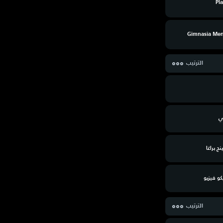
Pl
Gimnasia Me
الترتيب
ي
ج براغا
كو فيزيو
الترتيب