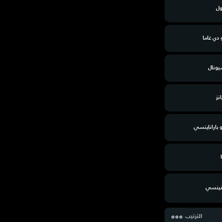
ول
دي غاما
يونال
نز
و باراناينسي
نينسي
الترتيب