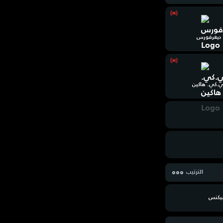
ديغرفورس
ي.كي. هاكين
الترتيب
يكنس