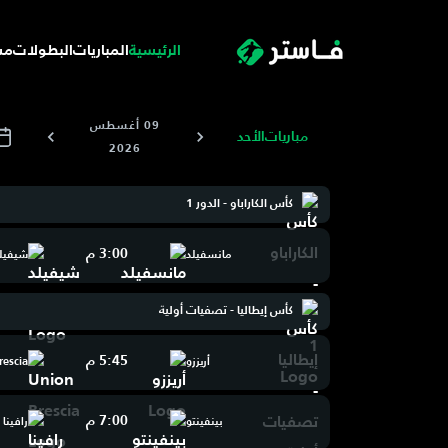
الرئيسية
المباريات
البطولات
مس
09 أغسطس
مباريات
الأحد
2026
كأس الكاراباو - الدور 1
3:00 م
مانسفيلد
شيفيلد
كأس إيطاليا - تصفيات أولية
5:45 م
أريززو
rescia
7:00 م
بينفينتو
رافينا