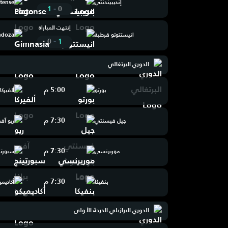
إنديبيندنتي
atense
-
1
0
إنتهت المباراة
انيستتوتو قرطبة
ndoza
-
0
1
الدوري البرتغالي
5:00 م
بورتو
ألفيركا
7:30 م
جيل فيسنتي
ريو آف
7:30 م
موريرنسي
سبورتين
7:30 م
بنفيكا
أكاديمي
الدوري البرازيلي الدرجة الأولى