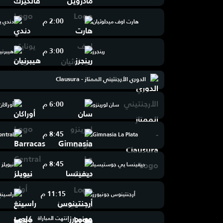
2:00 م
هارت اوف ميدلوثيان
دندي يو
3:00 م
رينجرز
هيبرني
الدوري الأرجنتيني الممتاز - Clausura
6:00 م
سان لورينزو
أوراكان
8:45 م
entral
Gimnasia La Plata
8:45 م
ديفينسا يي جوستيسيا
نيويلز 
11:15 م
أرجنتينوس جونيورز
راسينغ
إنتهت المباراة