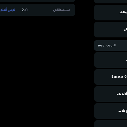
2
-
0
سينسيناتي
لوس أنجلو
نايتد
ان
الترتيب
Barracas C
أولد بويز
 كلوب