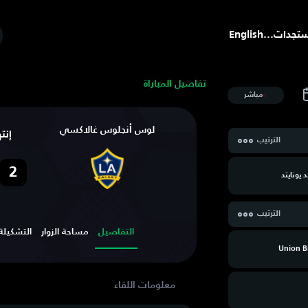
تجدات
...
English
تفاصيل المباراة
مباشر
لوس أنجلوس غالاكسي
إنت
الترتيب
2
 يونايتد
الترتيب
التفاصيل
مساحة الزوار
التشكيلة
Union B