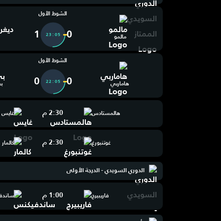
الشوط الأول
1
0
23:05
مالمو
الشوط الأول
0
0
22:05
هاماربي
ب
2:30 م
هالمستادس
غايس
2:30 م
غوتنبورغ
كالمار
الدوري السويدي - الدرجة الأولى
1:00 م
فاريبيرج
ساندف