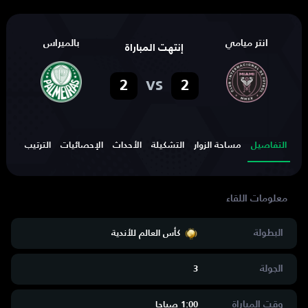
انتر ميامي
بالميراس
إنتهت المباراة
vs
2
2
التفاصيل
مساحة الزوار
التشكيلة
الأحداث
الإحصائيات
الترتيب
الهد
البطولة
كأس العالم للأندية
الجولة
3
وقت المباراة
1:00 صباحا