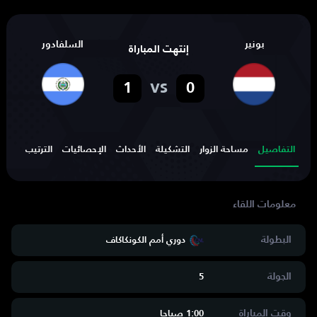
بونير
السلفادور
إنتهت المباراة
vs
1
0
التفاصيل
مساحة الزوار
التشكيلة
الأحداث
الإحصائيات
الترتيب
الهد
البطولة
دوري أمم الكونكاكاف
الجولة
5
وقت المباراة
1:00 صباحا