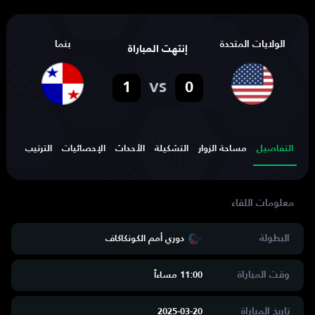
الولايات المتحدة
بنما
إنتهت المباراة
vs
1
0
التفاصيل
مساحة الزوار
التشكيلة
الأحداث
الإحصائيات
الترتيب
الهد
البطولة
دوري أمم الكونكاكاف
وقت المباراة
11:00 مساءاََ
تاريخ المباراة
2025-03-20